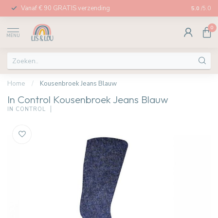
Vanaf € 90 GRATIS verzending
Afhalen in
5.0
/5.0
0
MENU
Home
/
Kousenbroek Jeans Blauw
In Control Kousenbroek Jeans Blauw
IN CONTROL