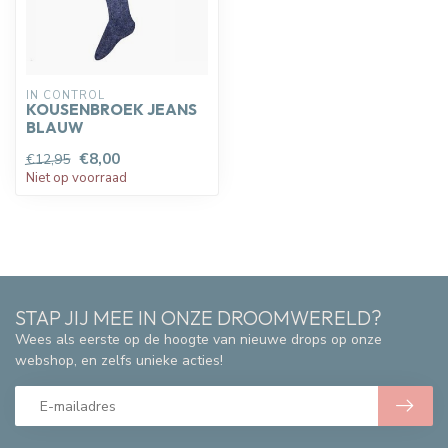
IN CONTROL
KOUSENBROEK JEANS
BLAUW
€8,00
€12,95
Niet op voorraad
STAP JIJ MEE IN ONZE DROOMWERELD?
Wees als eerste op de hoogte van nieuwe drops op onze
webshop, en zelfs unieke acties!