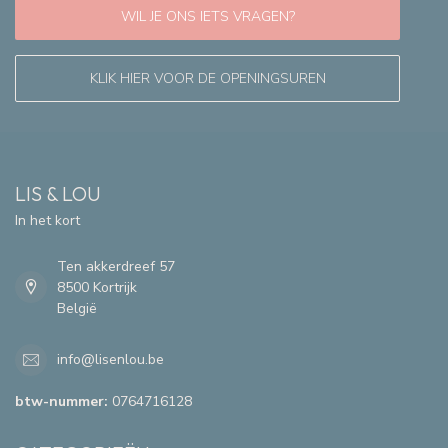
WIL JE ONS IETS VRAGEN?
KLIK HIER VOOR DE OPENINGSUREN
LIS & LOU
In het kort
Ten akkerdreef 57
8500 Kortrijk
België
info@lisenlou.be
btw-nummer:
0764716128