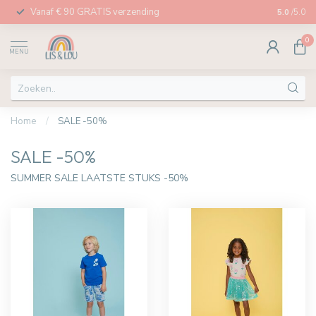
Vanaf € 90 GRATIS verzending
Afhalen in
5.0
/5.0
0
MENU
Home
/
SALE -50%
SALE -50%
SUMMER SALE LAATSTE STUKS -50%