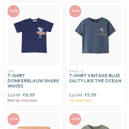
-50%
-50%
EMC
NAME IT
T-SHIRT
T-SHIRT VINTAGE BLUE
DONKERBLAUW SHARK
SALTY LIKE THE OCEAN
WAVES
€6,99
€5,99
€13,99
€11,99
Niet op voorraad
Op voorraad
-50%
-50%