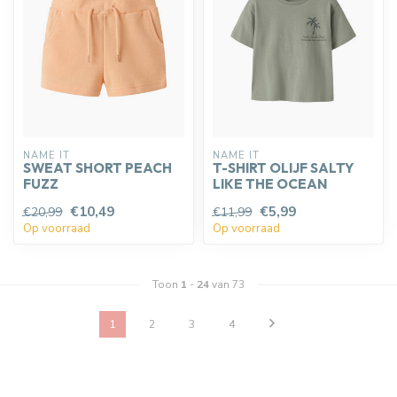
NAME IT
NAME IT
SWEAT SHORT PEACH
T-SHIRT OLIJF SALTY
FUZZ
LIKE THE OCEAN
€10,49
€5,99
€20,99
€11,99
Op voorraad
Op voorraad
Toon
1
-
24
van 73
1
2
3
4