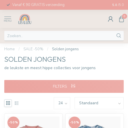
Vanaf € 90 GRATIS verzending
Afhalen in
5.0
/5.0
0
MENU
Home
/
SALE -50%
/
Solden jongens
SOLDEN JONGENS
de leukste en meest hippe collecties voor jongens
FILTERS
-50%
-50%