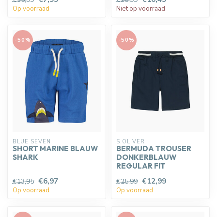
Op voorraad
Niet op voorraad
-50%
-50%
BLUE SEVEN
S.OLIVER
SHORT MARINE BLAUW
BERMUDA TROUSER
SHARK
DONKERBLAUW
REGULAR FIT
€6,97
€12,99
€13,95
€25,99
Op voorraad
Op voorraad