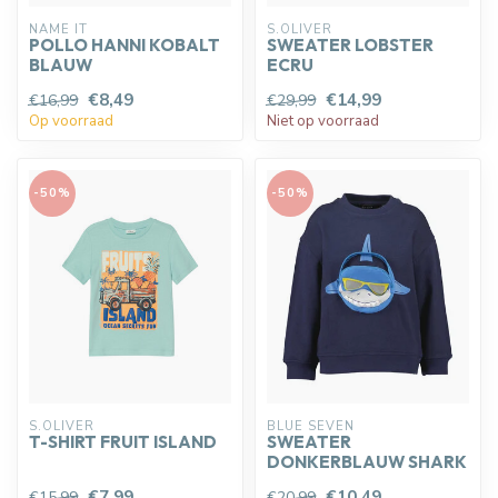
NAME IT
S.OLIVER
POLLO HANNI KOBALT
SWEATER LOBSTER
BLAUW
ECRU
€8,49
€14,99
€16,99
€29,99
Op voorraad
Niet op voorraad
-50%
-50%
S.OLIVER
BLUE SEVEN
T-SHIRT FRUIT ISLAND
SWEATER
DONKERBLAUW SHARK
€7,99
€10,49
€15,99
€20,99