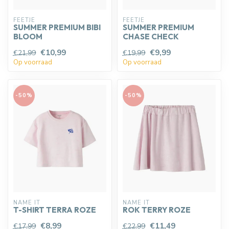
FEETJE
FEETJE
SUMMER PREMIUM BIBI
SUMMER PREMIUM
BLOOM
CHASE CHECK
€10,99
€9,99
€21,99
€19,99
Op voorraad
Op voorraad
-50%
-50%
NAME IT
NAME IT
T-SHIRT TERRA ROZE
ROK TERRY ROZE
€8,99
€11,49
€17,99
€22,99