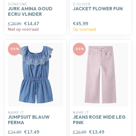
SOMEONE
S.OLIVER
JURK AMINA GOUD
JACKET FLOWER FUN
ECRU VLINDER
€14,47
€45,99
€28,95
Niet op voorraad
Op voorraad
-50%
-50%
NAME IT
NAME IT
JUMPSUIT BLAUW
JEANS ROSE WIDE LEG
FERMA
PINK
€17,49
€13,49
€34,99
€26,99