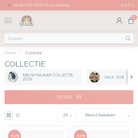
Vanaf € 90 GRATIS verzending
Afhalen in
5.0
/5.0
0
MENU
Home
/
Collectie
COLLECTIE
NIEUW NAJAAR COLLECTIE
SALE -50%
2026
FILTERS
-50%
-50%