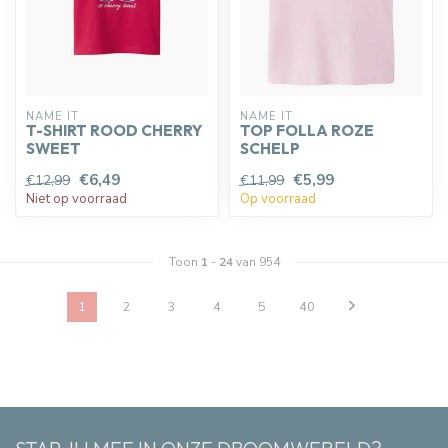
NAME IT
NAME IT
T-SHIRT ROOD CHERRY
TOP FOLLA ROZE
SWEET
SCHELP
€6,49
€5,99
€12,99
€11,99
Niet op voorraad
Op voorraad
Toon
1
-
24
van 954
1
2
3
4
5
40