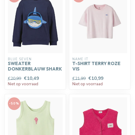
BLUE SEVEN
NAME IT
SWEATER
T-SHIRT TERRY ROZE
DONKERBLAUW SHARK
VIS
€10,49
€10,99
€20,99
€21,99
Niet op voorraad
Niet op voorraad
-50%