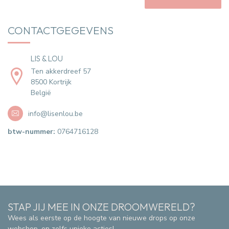
CONTACTGEGEVENS
LIS & LOU
Ten akkerdreef 57
8500 Kortrijk
België
info@lisenlou.be
btw-nummer:
0764716128
STAP JIJ MEE IN ONZE DROOMWERELD?
Wees als eerste op de hoogte van nieuwe drops op onze
webshop, en zelfs unieke acties!