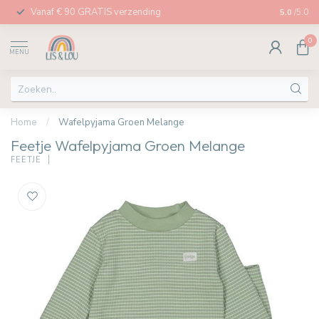
Vanaf € 90 GRATIS verzending
Afhalen in
5.0
/5.0
0
MENU
Home
/
Wafelpyjama Groen Melange
Feetje Wafelpyjama Groen Melange
FEETJE