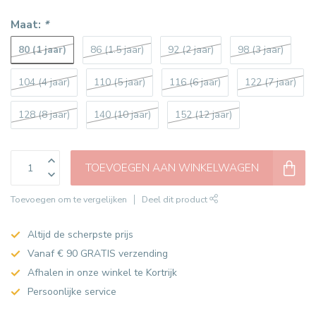
Maat:
*
80 (1 jaar)
86 (1.5 jaar)
92 (2 jaar)
98 (3 jaar)
104 (4 jaar)
110 (5 jaar)
116 (6 jaar)
122 (7 jaar)
128 (8 jaar)
140 (10 jaar)
152 (12 jaar)
TOEVOEGEN AAN WINKELWAGEN
Toevoegen om te vergelijken
Deel dit product
Altijd de scherpste prijs
Vanaf € 90 GRATIS verzending
Afhalen in onze winkel te Kortrijk
Persoonlijke service