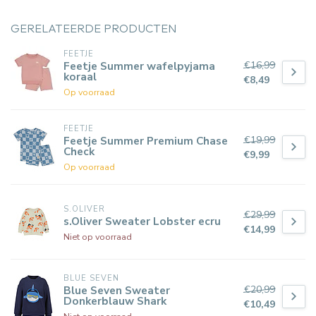
GERELATEERDE PRODUCTEN
FEETJE
€16,99
Feetje Summer wafelpyjama
koraal
€8,49
Op voorraad
FEETJE
€19,99
Feetje Summer Premium Chase
Check
€9,99
Op voorraad
S.OLIVER
€29,99
s.Oliver Sweater Lobster ecru
€14,99
Niet op voorraad
BLUE SEVEN
€20,99
Blue Seven Sweater
Donkerblauw Shark
€10,49