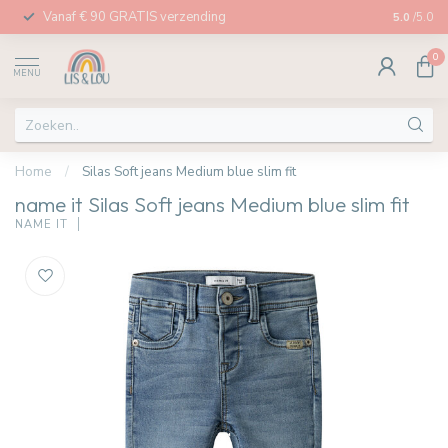
Vanaf € 90 GRATIS verzending
Afhalen in
5.0
/5.0
0
MENU
Home
/
Silas Soft jeans Medium blue slim fit
name it Silas Soft jeans Medium blue slim fit
NAME IT