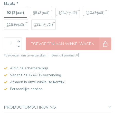
Maat:
*
92 (2 jaar)
98 (3 jaar)
104 (4 jaar)
110 (5 jaar)
116 (6 jaar)
122 (7 jaar)
TOEVOEGEN AAN WINKELWAGEN
Toevoegen om te vergelijken
Deel dit product
Altijd de scherpste prijs
Vanaf € 90 GRATIS verzending
Afhalen in onze winkel te Kortrijk
Persoonlijke service
PRODUCTOMSCHRIJVING