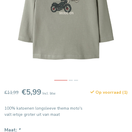
€5,99
€11,99
Op voorraad (1)
Incl. btw
100% katoenen longsleeve thema moto's
valt ietsje groter uit van maat
Maat:
*