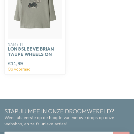
NAME IT
LONGSLEEVE BRIAN
TAUPE WHEELS ON
€11,99
Op voorraad
STAP JIJ MEE IN ONZE DROOMWERELD?
Wees als eerste op de hoogte van nieuwe drops op onze
webshop, en zelfs unieke acties!