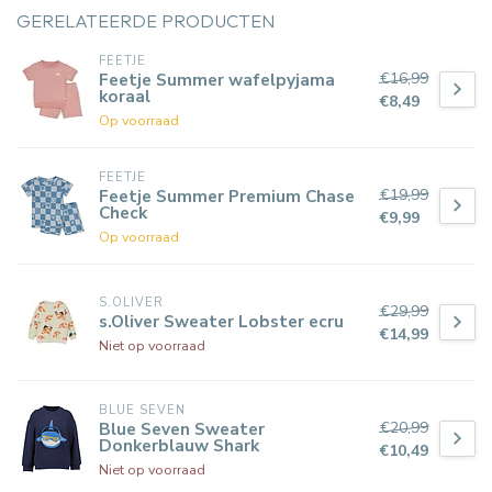
GERELATEERDE PRODUCTEN
FEETJE
€16,99
Feetje Summer wafelpyjama
koraal
€8,49
Op voorraad
FEETJE
€19,99
Feetje Summer Premium Chase
Check
€9,99
Op voorraad
S.OLIVER
€29,99
s.Oliver Sweater Lobster ecru
€14,99
Niet op voorraad
BLUE SEVEN
€20,99
Blue Seven Sweater
Donkerblauw Shark
€10,49
Niet op voorraad