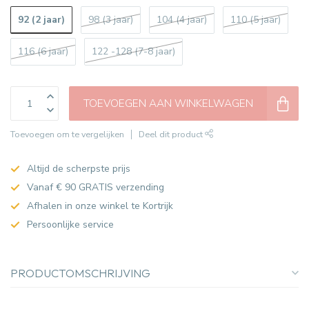
92 (2 jaar)
98 (3 jaar)
104 (4 jaar)
110 (5 jaar)
116 (6 jaar)
122 -128 (7-8 jaar)
TOEVOEGEN AAN WINKELWAGEN
Toevoegen om te vergelijken
Deel dit product
Altijd de scherpste prijs
Vanaf € 90 GRATIS verzending
Afhalen in onze winkel te Kortrijk
Persoonlijke service
PRODUCTOMSCHRIJVING