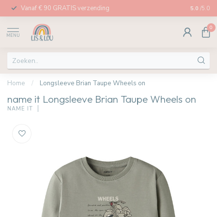
Vanaf € 90 GRATIS verzending
Afhalen in
5.0
/5.0
0
MENU
Home
/
Longsleeve Brian Taupe Wheels on
name it Longsleeve Brian Taupe Wheels on
NAME IT