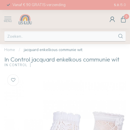
Vanaf € 90 GRATIS verzending
Afhalen in
5.0
/5.0
0
MENU
Home
/
jacquard enkelkous communie wit
In Control jacquard enkelkous communie wit
IN CONTROL