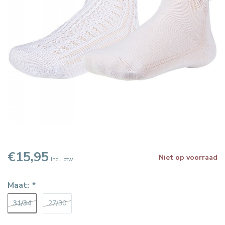
€15,95
Niet op voorraad
Incl. btw
Maat:
*
31/34
27/30