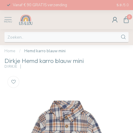
Vanaf € 90 GRATIS verzending
Afhalen in
5.0
/5.0
0
MENU
Home
/
Hemd karro blauw mini
Dirkje Hemd karro blauw mini
DIRKJE