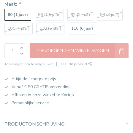
Maat:
*
80 (1 jaar)
86 (1.5 jaar)
92 (2 jaar)
98 (3 jaar)
104 (4 jaar)
110 (5 jaar)
116 (6 jaar)
TOEVOEGEN AAN WINKELWAGEN
Toevoegen om te vergelijken
Deel dit product
Altijd de scherpste prijs
Vanaf € 90 GRATIS verzending
Afhalen in onze winkel te Kortrijk
Persoonlijke service
PRODUCTOMSCHRIJVING