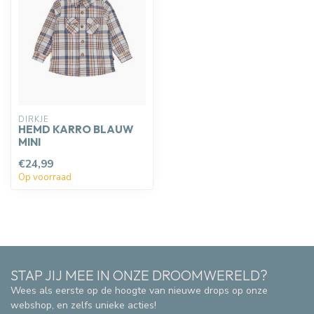
DIRKJE
HEMD KARRO BLAUW
MINI
€24,99
Op voorraad
STAP JIJ MEE IN ONZE DROOMWERELD?
Wees als eerste op de hoogte van nieuwe drops op onze
webshop, en zelfs unieke acties!