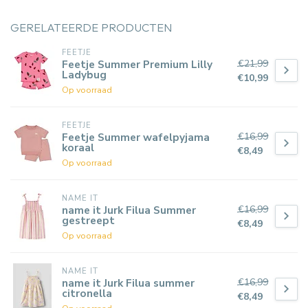
GERELATEERDE PRODUCTEN
FEETJE
€21,99
Feetje Summer Premium Lilly
Ladybug
€10,99
Op voorraad
FEETJE
€16,99
Feetje Summer wafelpyjama
koraal
€8,49
Op voorraad
NAME IT
€16,99
name it Jurk Filua Summer
gestreept
€8,49
Op voorraad
NAME IT
€16,99
name it Jurk Filua summer
citronella
€8,49