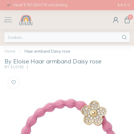
Vanaf € 90 GRATIS verzending
Afhalen in
5.0
/5.0
0
MENU
Home
/
Haar armband Daisy rose
By Eloise Haar armband Daisy rose
BY ELOISE