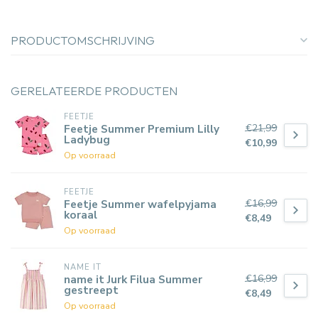
PRODUCTOMSCHRIJVING
GERELATEERDE PRODUCTEN
FEETJE
€21,99
Feetje Summer Premium Lilly
Ladybug
€10,99
Op voorraad
FEETJE
€16,99
Feetje Summer wafelpyjama
koraal
€8,49
Op voorraad
NAME IT
€16,99
name it Jurk Filua Summer
gestreept
€8,49
Op voorraad