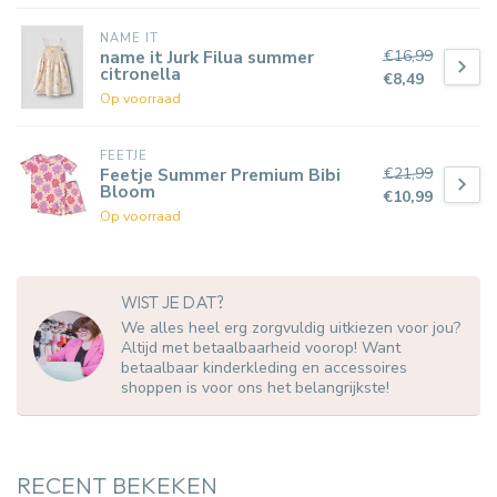
NAME IT
€16,99
name it Jurk Filua summer
citronella
€8,49
Op voorraad
FEETJE
€21,99
Feetje Summer Premium Bibi
Bloom
€10,99
Op voorraad
WIST JE DAT?
We alles heel erg zorgvuldig uitkiezen voor jou?
Altijd met betaalbaarheid voorop! Want
betaalbaar kinderkleding en accessoires
shoppen is voor ons het belangrijkste!
RECENT BEKEKEN