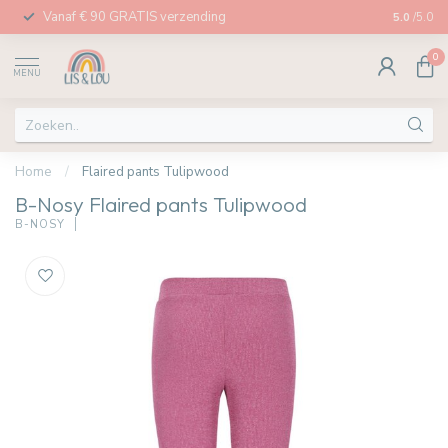
Vanaf € 90 GRATIS verzending
Afhalen in
5.0
/5.0
0
MENU
Home
/
Flaired pants Tulipwood
B-Nosy Flaired pants Tulipwood
B-NOSY