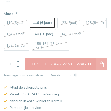
maat
Maat:
*
116 (6 jaar)
110 (5 jaar)
122 (7jaar)
128 (8 jaar)
134 (9 jaar)
140 (10 jaar)
146 (11 jaar)
158-164 (13-14
152 (12 jaar)
jaar)
TOEVOEGEN AAN WINKELWAGEN
Toevoegen om te vergelijken
Deel dit product
Altijd de scherpste prijs
Vanaf € 90 GRATIS verzending
Afhalen in onze winkel te Kortrijk
Persoonlijke service