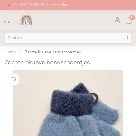
Vanaf € 90 GRATIS verzending
Afhalen in
5.0
/5.0
0
MENU
Home
/
Zachte blauwe handschoentjes
Zachte blauwe handschoentjes