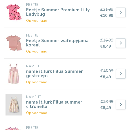
FEETJE
€21,99
Feetje Summer Premium Lilly
Ladybug
€10,99
Op voorraad
FEETJE
€16,99
Feetje Summer wafelpyjama
koraal
€8,49
Op voorraad
NAME IT
€16,99
name it Jurk Filua Summer
gestreept
€8,49
Op voorraad
NAME IT
€16,99
name it Jurk Filua summer
citronella
€8,49
Op voorraad
FEETJE