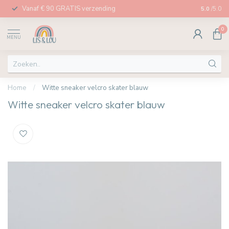
Vanaf € 90 GRATIS verzending
Afhalen in
5.0
/5.0
0
MENU
Home
/
Witte sneaker velcro skater blauw
Witte sneaker velcro skater blauw