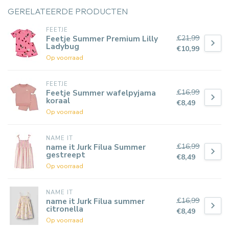
GERELATEERDE PRODUCTEN
FEETJE
€21,99
Feetje Summer Premium Lilly
Ladybug
€10,99
Op voorraad
FEETJE
€16,99
Feetje Summer wafelpyjama
koraal
€8,49
Op voorraad
NAME IT
€16,99
name it Jurk Filua Summer
gestreept
€8,49
Op voorraad
NAME IT
€16,99
name it Jurk Filua summer
citronella
€8,49
Op voorraad