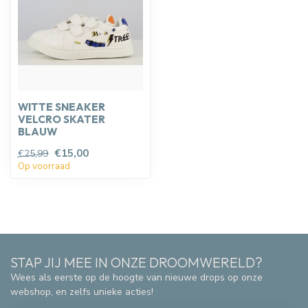
WITTE SNEAKER
VELCRO SKATER
BLAUW
€15,00
€25,99
Op voorraad
STAP JIJ MEE IN ONZE DROOMWERELD?
Wees als eerste op de hoogte van nieuwe drops op onze
webshop, en zelfs unieke acties!