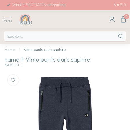
Vanaf € 90 GRATIS verzending
Afhalen in
5.0
/5.0
0
MENU
Home
/
Vimo pants dark saphire
name it Vimo pants dark saphire
NAME IT