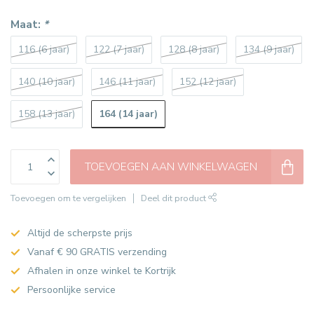
Maat:
*
116 (6 jaar)
122 (7 jaar)
128 (8 jaar)
134 (9 jaar)
140 (10 jaar)
146 (11 jaar)
152 (12 jaar)
164 (14 jaar)
158 (13 jaar)
TOEVOEGEN AAN WINKELWAGEN
Toevoegen om te vergelijken
Deel dit product
Altijd de scherpste prijs
Vanaf € 90 GRATIS verzending
Afhalen in onze winkel te Kortrijk
Persoonlijke service