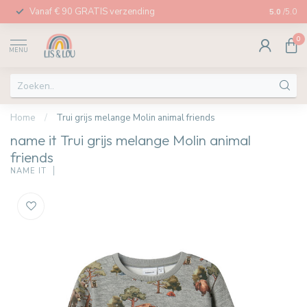
Vanaf € 90 GRATIS verzending
Afhalen in
5.0
/5.0
0
MENU
Home
/
Trui grijs melange Molin animal friends
name it Trui grijs melange Molin animal
friends
NAME IT