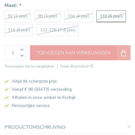
Maat:
*
110 (5 jaar)
92 (2 jaar)
98 (3 jaar)
104 (4 jaar)
116 (6 jaar)
122-128 (7-8 jaar)
TOEVOEGEN AAN WINKELWAGEN
Toevoegen om te vergelijken
Deel dit product
Altijd de scherpste prijs
Vanaf € 90 GRATIS verzending
Afhalen in onze winkel te Kortrijk
Persoonlijke service
PRODUCTOMSCHRIJVING