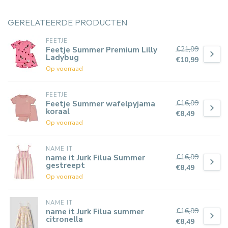
GERELATEERDE PRODUCTEN
FEETJE
€21,99
Feetje Summer Premium Lilly
Ladybug
€10,99
Op voorraad
FEETJE
€16,99
Feetje Summer wafelpyjama
koraal
€8,49
Op voorraad
NAME IT
€16,99
name it Jurk Filua Summer
gestreept
€8,49
Op voorraad
NAME IT
€16,99
name it Jurk Filua summer
citronella
€8,49