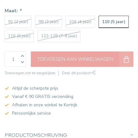
Maat:
*
110 (5 jaar)
92 (2 jaar)
98 (3 jaar)
104 (4 jaar)
116 (6 jaar)
122-128 (7-8 jaar)
TOEVOEGEN AAN WINKELWAGEN
Toevoegen om te vergelijken
Deel dit product
Altijd de scherpste prijs
Vanaf € 90 GRATIS verzending
Afhalen in onze winkel te Kortrijk
Persoonlijke service
PRODUCTOMSCHRIJVING