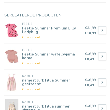
GERELATEERDE PRODUCTEN
FEETJE
€21,99
Feetje Summer Premium Lilly
Ladybug
€10,99
Op voorraad
FEETJE
€16,99
Feetje Summer wafelpyjama
koraal
€8,49
Op voorraad
NAME IT
€16,99
name it Jurk Filua Summer
gestreept
€8,49
Op voorraad
NAME IT
€16,99
name it Jurk Filua summer
citronella