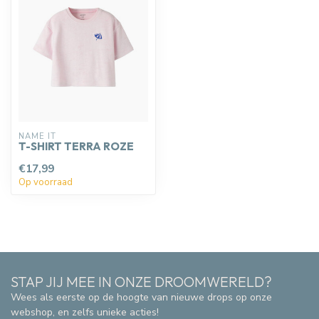
NAME IT
T-SHIRT TERRA ROZE
€17,99
Op voorraad
STAP JIJ MEE IN ONZE DROOMWERELD?
Wees als eerste op de hoogte van nieuwe drops op onze
webshop, en zelfs unieke acties!