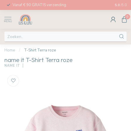
Vanaf € 90 GRATIS verzending
Afhalen in
5.0
/5.0
0
MENU
Home
/
T-Shirt Terra roze
name it T-Shirt Terra roze
NAME IT