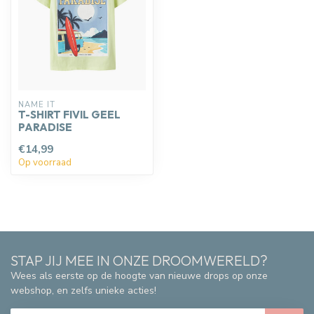
NAME IT
T-SHIRT FIVIL GEEL
PARADISE
€14,99
Op voorraad
STAP JIJ MEE IN ONZE DROOMWERELD?
Wees als eerste op de hoogte van nieuwe drops op onze
webshop, en zelfs unieke acties!