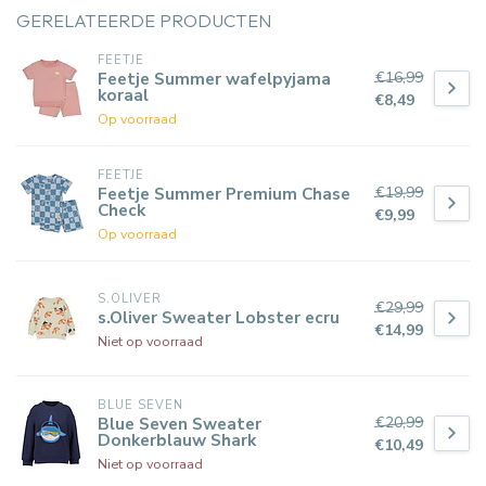
GERELATEERDE PRODUCTEN
FEETJE
€16,99
Feetje Summer wafelpyjama
koraal
€8,49
Op voorraad
FEETJE
€19,99
Feetje Summer Premium Chase
Check
€9,99
Op voorraad
S.OLIVER
€29,99
s.Oliver Sweater Lobster ecru
€14,99
Niet op voorraad
BLUE SEVEN
€20,99
Blue Seven Sweater
Donkerblauw Shark
€10,49
Niet op voorraad