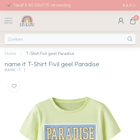
Vanaf € 90 GRATIS verzending
Afhalen in
5.0
/5.0
0
MENU
Home
/
T-Shirt Fivil geel Paradise
name it T-Shirt Fivil geel Paradise
NAME IT