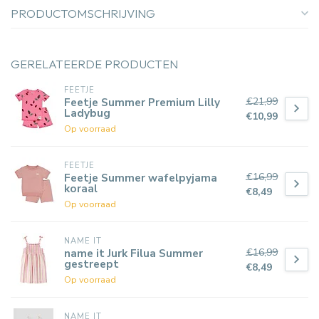
PRODUCTOMSCHRIJVING
GERELATEERDE PRODUCTEN
FEETJE
€21,99
Feetje Summer Premium Lilly
Ladybug
€10,99
Op voorraad
FEETJE
€16,99
Feetje Summer wafelpyjama
koraal
€8,49
Op voorraad
NAME IT
€16,99
name it Jurk Filua Summer
gestreept
€8,49
Op voorraad
NAME IT