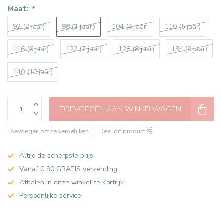
Maat:
*
98 (3 jaar)
92 (2 jaar)
104 (4 jaar)
110 (5 jaar)
116 (6 jaar)
122 (7 jaar)
128 (8 jaar)
134 (9 jaar)
140 (10 jaar)
TOEVOEGEN AAN WINKELWAGEN
Toevoegen om te vergelijken
Deel dit product
Altijd de scherpste prijs
Vanaf € 90 GRATIS verzending
Afhalen in onze winkel te Kortrijk
Persoonlijke service