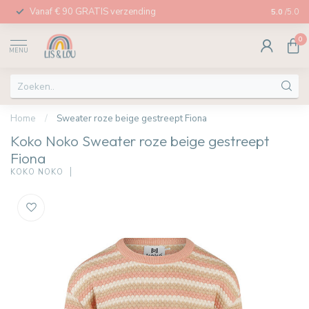
Vanaf € 90 GRATIS verzending
Afhalen in
5.0
/5.0
0
MENU
Home
/
Sweater roze beige gestreept Fiona
Koko Noko Sweater roze beige gestreept
Fiona
KOKO NOKO