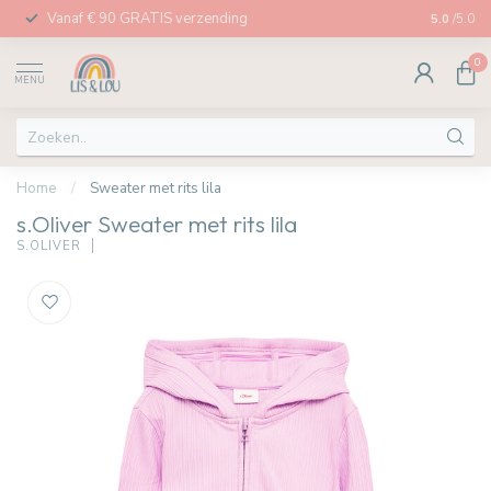
Vanaf € 90 GRATIS verzending
Afhalen in
5.0
/5.0
0
MENU
Home
/
Sweater met rits lila
s.Oliver Sweater met rits lila
S.OLIVER