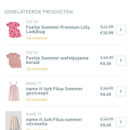
GERELATEERDE PRODUCTEN
FEETJE
€21,99
Feetje Summer Premium Lilly
Ladybug
€10,99
Op voorraad
FEETJE
€16,99
Feetje Summer wafelpyjama
koraal
€8,49
Op voorraad
NAME IT
€16,99
name it Jurk Filua Summer
gestreept
€8,49
Op voorraad
NAME IT
€16,99
name it Jurk Filua summer
citronella
€8,49