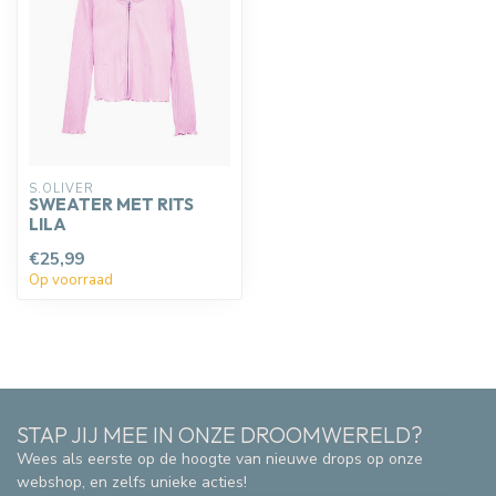
S.OLIVER
SWEATER MET RITS
LILA
€25,99
Op voorraad
STAP JIJ MEE IN ONZE DROOMWERELD?
Wees als eerste op de hoogte van nieuwe drops op onze
webshop, en zelfs unieke acties!