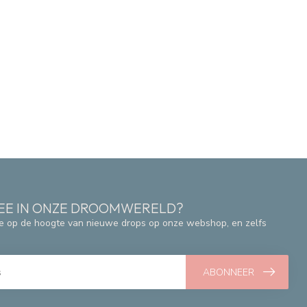
 MEE IN ONZE DROOMWERELD?
e op de hoogte van nieuwe drops op onze webshop, en zelfs
ABONNEER