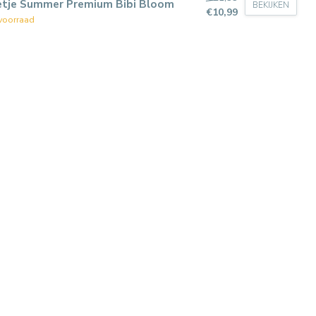
etje Summer Premium Bibi Bloom
BEKIJKEN
€10,99
voorraad