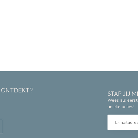
K ONTDEKT?
STAP JIJ
Wees als eerst
unieke acties!