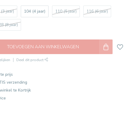
 (3 jaar)
104 (4 jaar)
110 (5 jaar)
116 (6 jaar)
28 (8 jaar)
TOEVOEGEN AAN WINKELWAGEN
lijken
Deel dit product
te prijs
TIS verzending
winkel te Kortrijk
vice