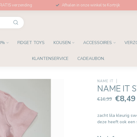
GRATIS verzending
Afhalen in onze winkel te Kortrijk
0%
FIDGET TOYS
KOUSEN
ACCESSOIRES
VERZ
KLANTENSERVICE
CADEAUBON.
NAME IT
NAME IT 
€8,49
€16,99
zacht lila kleurig s
deze heeft ook een s