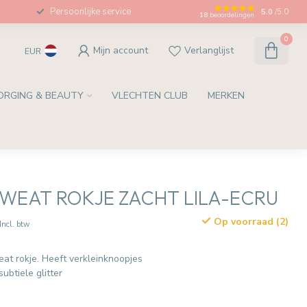
Persoonlijke service
5.0
/5.0
18
beoordelingen
0
Mijn account
Verlanglijst
EUR
ORGING & BEAUTY
VLECHTEN CLUB
MERKEN
SWEAT ROKJE ZACHT LILA-ECRU
Op voorraad (2)
Incl. btw
weat rokje. Heeft verkleinknoopjes
ubtiele glitter