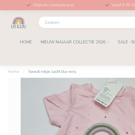
Altijd de scherpste prijs
Vanaf € 90 
HOME
NIEUW NAJAAR COLLECTIE 2026
SALE -5
Home
/
Sweat rokje zacht lila-ecru