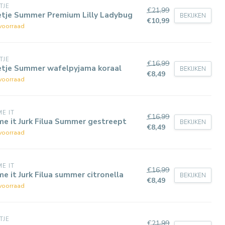
TJE
€21,99
etje Summer Premium Lilly Ladybug
BEKIJKEN
€10,99
voorraad
TJE
€16,99
etje Summer wafelpyjama koraal
BEKIJKEN
€8,49
voorraad
E IT
€16,99
e it Jurk Filua Summer gestreept
BEKIJKEN
€8,49
voorraad
E IT
€16,99
e it Jurk Filua summer citronella
BEKIJKEN
€8,49
voorraad
TJE
€21,99