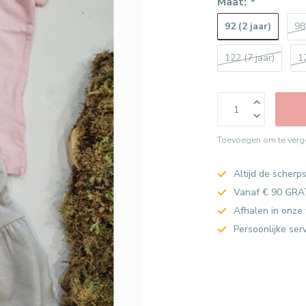
Maat:
*
92 (2 jaar)
98
122 (7 jaar)
1
Toevoegen om te verge
Altijd de scherps
Vanaf € 90 GRA
Afhalen in onze 
Persoonlijke ser