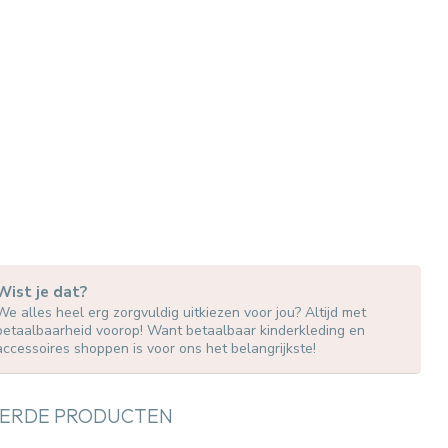
Wist je dat?
We alles heel erg zorgvuldig uitkiezen voor jou? Altijd met
betaalbaarheid voorop! Want betaalbaar kinderkleding en
accessoires shoppen is voor ons het belangrijkste!
ERDE PRODUCTEN