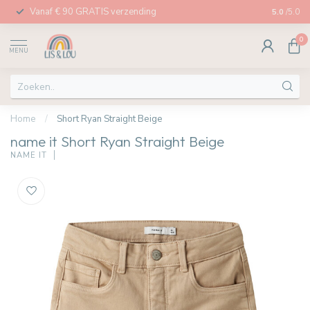
Vanaf € 90 GRATIS verzending
Afhalen in
5.0
/5.0
0
MENU
Home
/
Short Ryan Straight Beige
name it Short Ryan Straight Beige
NAME IT