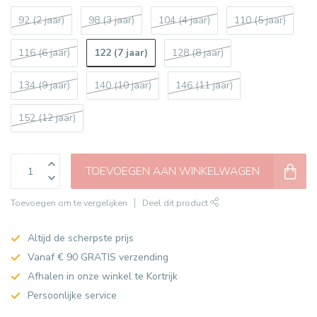
92 (2 jaar)
98 (3 jaar)
104 (4 jaar)
110 (5 jaar)
122 (7 jaar)
116 (6 jaar)
128 (8 jaar)
134 (9 jaar)
140 (10 jaar)
146 (11 jaar)
152 (12 jaar)
TOEVOEGEN AAN WINKELWAGEN
Toevoegen om te vergelijken
Deel dit product
Altijd de scherpste prijs
Vanaf € 90 GRATIS verzending
Afhalen in onze winkel te Kortrijk
Persoonlijke service