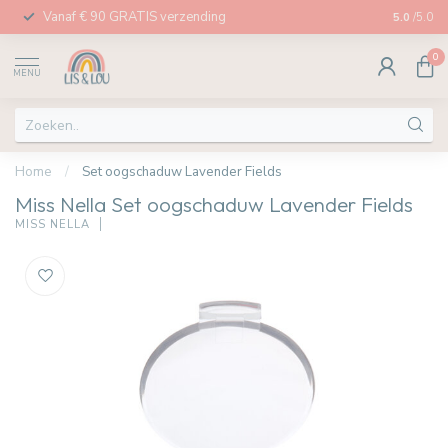
Vanaf € 90 GRATIS verzending
Afhalen in
5.0
/5.0
0
MENU
Home
/
Set oogschaduw Lavender Fields
Miss Nella Set oogschaduw Lavender Fields
MISS NELLA