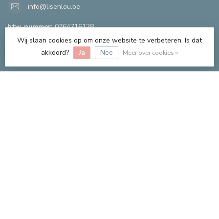
info@lisenlou.be
btw-nummer:
0764716128
Wij slaan cookies op om onze website te verbeteren. Is dat
CATEGORIEËN
akkoord?
Ja
Nee
Meer over cookies »
INFORMATIE
MIJN ACCOUNT
€