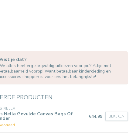
Wist je dat?
We alles heel erg zorgvuldig uitkiezen voor jou? Altijd met
betaalbaarheid voorop! Want betaalbaar kinderkleding en
accessoires shoppen is voor ons het belangrijkste!
ERDE PRODUCTEN
S NELLA
s Nella Gevulde Canvas Bags Of
€44,99
BEKIJKEN
nder
voorraad