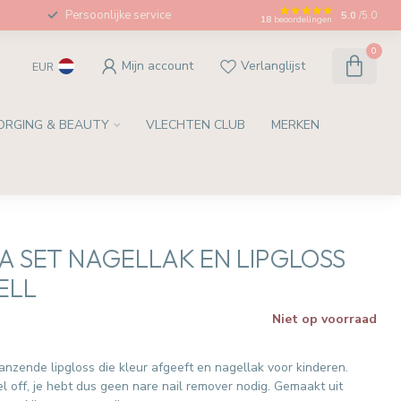
Persoonlijke service
5.0
/5.0
18
beoordelingen
0
Mijn account
Verlanglijst
EUR
ORGING & BEAUTY
VLECHTEN CLUB
MERKEN
LA SET NAGELLAK EN LIPGLOSS
ELL
Niet op voorraad
w
lanzende lipgloss die kleur afgeeft en nagellak voor kinderen.
l off, je hebt dus geen nare nail remover nodig. Gemaakt uit