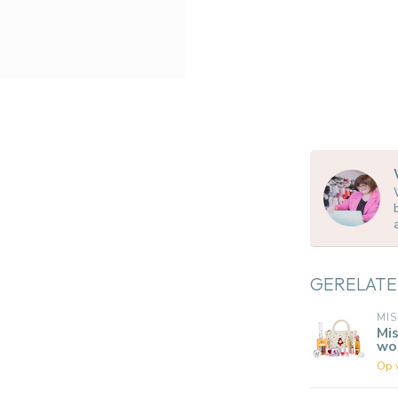
GERELATE
MIS
Mis
wo
Op 