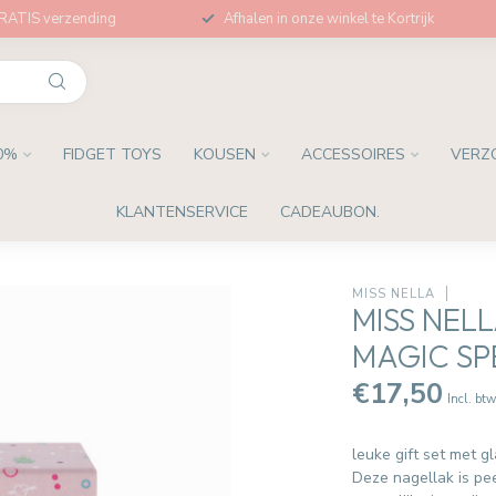
GRATIS verzending
Afhalen in onze winkel te Kortrijk
0%
FIDGET TOYS
KOUSEN
ACCESSOIRES
VERZ
KLANTENSERVICE
CADEAUBON.
MISS NELLA
MISS NEL
MAGIC SP
€17,50
Incl. bt
leuke gift set met g
Deze nagellak is pee