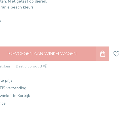
ten. Niet getest op dieren.
 oranje peach kleuri
*
TOEVOEGEN AAN WINKELWAGEN
lijken
Deel dit product
te prijs
TIS verzending
winkel te Kortrijk
vice