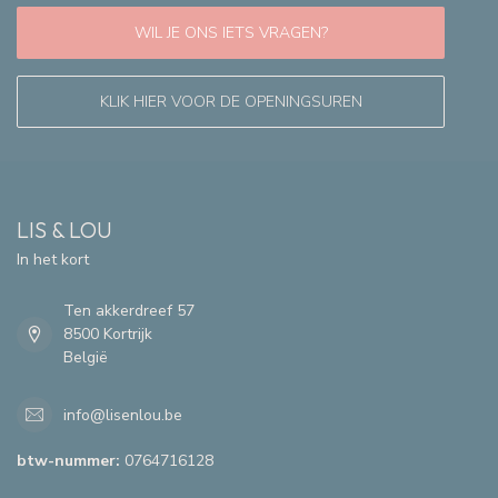
WIL JE ONS IETS VRAGEN?
KLIK HIER VOOR DE OPENINGSUREN
LIS & LOU
In het kort
Ten akkerdreef 57
8500 Kortrijk
België
info@lisenlou.be
btw-nummer:
0764716128