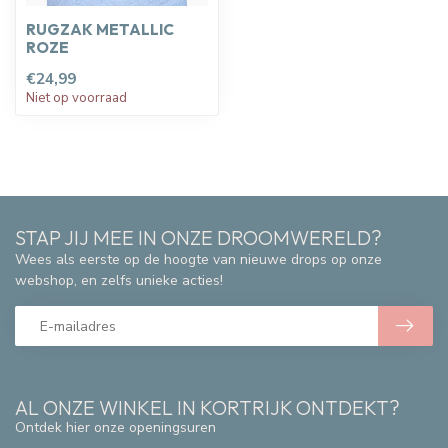
RUGZAK METALLIC
ROZE
€24,99
Niet op voorraad
STAP JIJ MEE IN ONZE DROOMWERELD?
Wees als eerste op de hoogte van nieuwe drops op onze
webshop, en zelfs unieke acties!
AL ONZE WINKEL IN KORTRIJK ONTDEKT?
Ontdek hier onze openingsuren