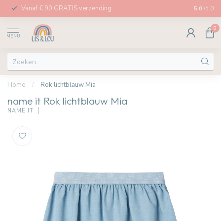
Vanaf € 90 GRATIS verzending
Afhalen in
5.0
/5.0
0
MENU
Home
/
Rok lichtblauw Mia
name it Rok lichtblauw Mia
NAME IT