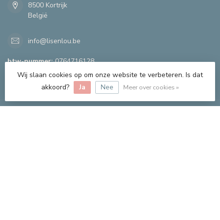
8500 Kortrijk
België
info@lisenlou.be
btw-nummer:
0764716128
Wij slaan cookies op om onze website te verbeteren. Is dat
CATEGORIEËN
akkoord?
Ja
Nee
Meer over cookies »
INFORMATIE
MIJN ACCOUNT
€