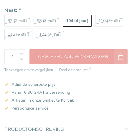
Maat:
*
104 (4 jaar)
92 (2 jaar)
98 (3 jaar)
110 (5 jaar)
116 (6 jaar)
122 (7 jaar)
TOEVOEGEN AAN WINKELWAGEN
Toevoegen om te vergelijken
Deel dit product
Altijd de scherpste prijs
Vanaf € 90 GRATIS verzending
Afhalen in onze winkel te Kortrijk
Persoonlijke service
PRODUCTOMSCHRIJVING