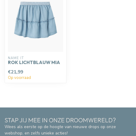
NAME IT
ROK LICHTBLAUW MIA
€21,99
Op voorraad
STAP JIJ MEE IN ONZE DROOMWERELD?
Wees als eerste op de hoogte van nieuwe drops op onze
webshop, en zelfs unieke acties!