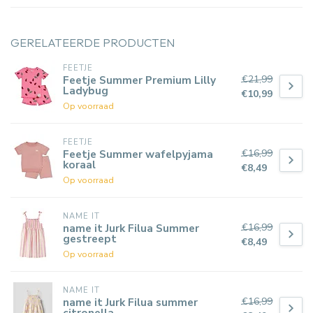
GERELATEERDE PRODUCTEN
FEETJE
€21,99
Feetje Summer Premium Lilly
Ladybug
€10,99
Op voorraad
FEETJE
€16,99
Feetje Summer wafelpyjama
koraal
€8,49
Op voorraad
NAME IT
€16,99
name it Jurk Filua Summer
gestreept
€8,49
Op voorraad
NAME IT
€16,99
name it Jurk Filua summer
citronella