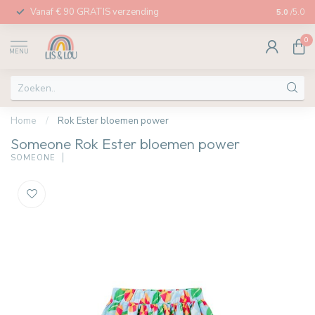
Vanaf € 90 GRATIS verzending
Afhalen in
5.0
/5.0
0
MENU
Home
/
Rok Ester bloemen power
Someone Rok Ester bloemen power
SOMEONE