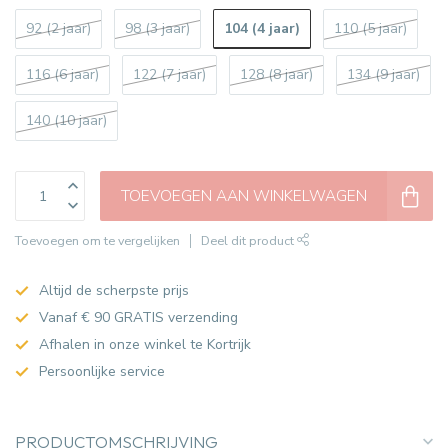
104 (4 jaar)
92 (2 jaar)
98 (3 jaar)
110 (5 jaar)
116 (6 jaar)
122 (7 jaar)
128 (8 jaar)
134 (9 jaar)
140 (10 jaar)
TOEVOEGEN AAN WINKELWAGEN
Toevoegen om te vergelijken
Deel dit product
Altijd de scherpste prijs
Vanaf € 90 GRATIS verzending
Afhalen in onze winkel te Kortrijk
Persoonlijke service
PRODUCTOMSCHRIJVING