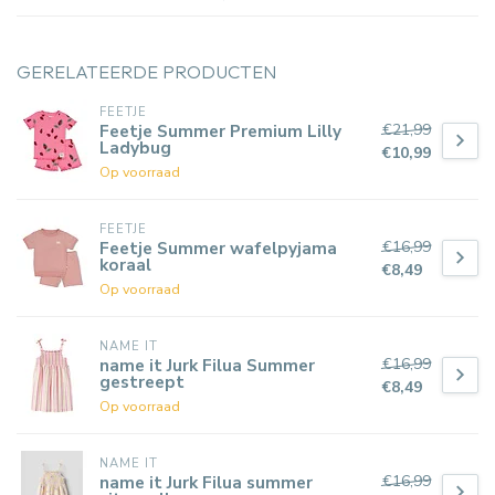
GERELATEERDE PRODUCTEN
FEETJE
€21,99
Feetje Summer Premium Lilly
Ladybug
€10,99
Op voorraad
FEETJE
€16,99
Feetje Summer wafelpyjama
koraal
€8,49
Op voorraad
NAME IT
€16,99
name it Jurk Filua Summer
gestreept
€8,49
Op voorraad
NAME IT
€16,99
name it Jurk Filua summer