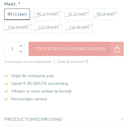
Maat:
*
80 (1 jaar)
86 (1.5 jaar)
92 (2 jaar)
98 (3 jaar)
104 (4 jaar)
110 (5 jaar)
116 (6 jaar)
TOEVOEGEN AAN WINKELWAGEN
Toevoegen om te vergelijken
Deel dit product
Altijd de scherpste prijs
Vanaf € 90 GRATIS verzending
Afhalen in onze winkel te Kortrijk
Persoonlijke service
PRODUCTOMSCHRIJVING