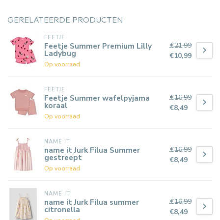
GERELATEERDE PRODUCTEN
FEETJE
€21,99
Feetje Summer Premium Lilly
Ladybug
€10,99
Op voorraad
FEETJE
€16,99
Feetje Summer wafelpyjama
koraal
€8,49
Op voorraad
NAME IT
€16,99
name it Jurk Filua Summer
gestreept
€8,49
Op voorraad
NAME IT
€16,99
name it Jurk Filua summer
citronella
€8,49