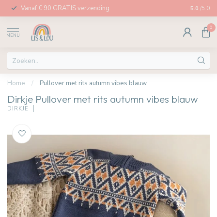
Vanaf € 90 GRATIS verzending
Afhalen in
5.0
/5.0
0
MENU
Home
/
Pullover met rits autumn vibes blauw
Dirkje Pullover met rits autumn vibes blauw
DIRKJE