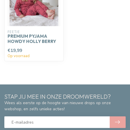
FEETJE
PREMIUM PYJAMA
HOWDY HOLLY BERRY
€19,99
Op voorraad
STAP JIJ MEE IN ONZE DROOMWERELD?
Wees als eerste op de hoogte van nieuwe drops op onze
webshop, en zelfs unieke acties!