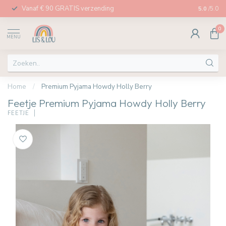
Vanaf € 90 GRATIS verzending
Afhalen in
5.0
/5.0
0
MENU
Home
/
Premium Pyjama Howdy Holly Berry
Feetje Premium Pyjama Howdy Holly Berry
FEETJE