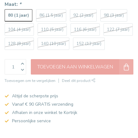
Maat:
*
80 (1 jaar)
86 (1.5 jaar)
92 (2 jaar)
98 (3 jaar)
104 (4 jaar)
110 (5 jaar)
116 (6 jaar)
122 (7 jaar)
128 (8 jaar)
140 (10 jaar)
152 (12 jaar)
TOEVOEGEN AAN WINKELWAGEN
Toevoegen om te vergelijken
Deel dit product
Altijd de scherpste prijs
Vanaf € 90 GRATIS verzending
Afhalen in onze winkel te Kortrijk
Persoonlijke service