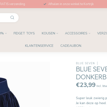
GRATIS verzending
Afhalen in onze winkel te Kortrijk
0%
FIDGET TOYS
KOUSEN
ACCESSOIRES
VERZ
KLANTENSERVICE
CADEAUBON.
BLUE SEVEN
BLUE SEV
DONKER
€23,99
Incl. bt
Super leuk zwierig p
Je kan deze op heel 