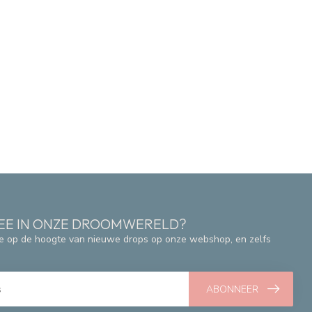
 MEE IN ONZE DROOMWERELD?
e op de hoogte van nieuwe drops op onze webshop, en zelfs
ABONNEER