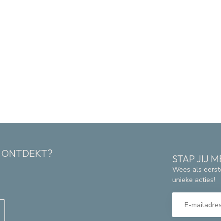
K ONTDEKT?
STAP JIJ
Wees als eerst
unieke acties!