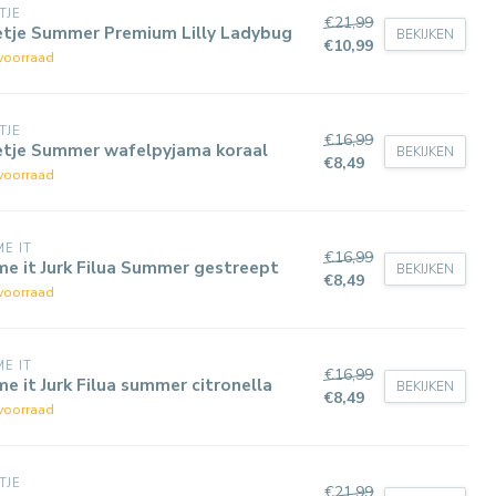
TJE
€21,99
etje Summer Premium Lilly Ladybug
BEKIJKEN
€10,99
voorraad
TJE
€16,99
etje Summer wafelpyjama koraal
BEKIJKEN
€8,49
voorraad
E IT
€16,99
e it Jurk Filua Summer gestreept
BEKIJKEN
€8,49
voorraad
E IT
€16,99
e it Jurk Filua summer citronella
BEKIJKEN
€8,49
voorraad
TJE
€21,99