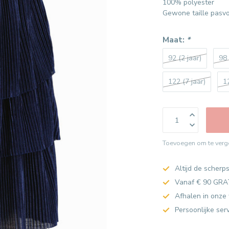
100% polyester
Gewone taille pasvo
Maat:
*
92 (2 jaar)
98 
122 (7 jaar)
1
Toevoegen om te verge
Altijd de scherps
Vanaf € 90 GRA
Afhalen in onze 
Persoonlijke ser