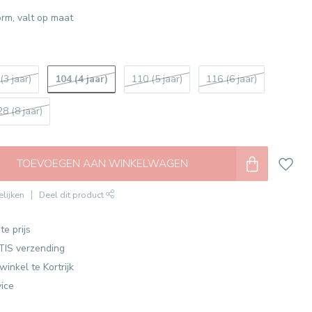
rm, valt op maat
104 (4 jaar)
(3 jaar)
110 (5 jaar)
116 (6 jaar)
28 (8 jaar)
TOEVOEGEN AAN WINKELWAGEN
lijken
Deel dit product
te prijs
TIS verzending
winkel te Kortrijk
vice