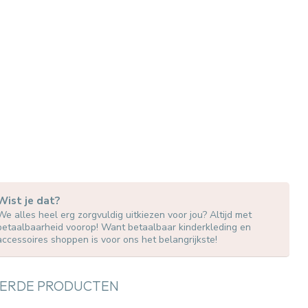
Wist je dat?
We alles heel erg zorgvuldig uitkiezen voor jou? Altijd met
betaalbaarheid voorop! Want betaalbaar kinderkleding en
accessoires shoppen is voor ons het belangrijkste!
ERDE PRODUCTEN