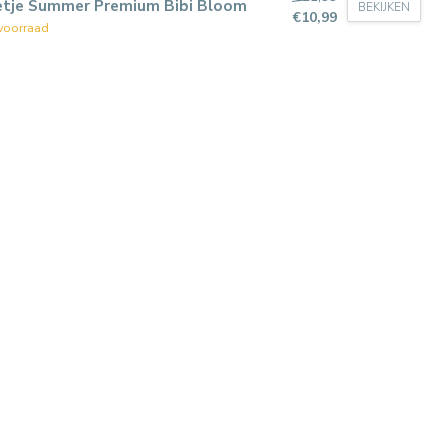
etje Summer Premium Bibi Bloom
BEKIJKEN
€10,99
voorraad