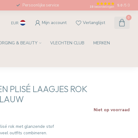
Persoonlijke service
5.0
/5.0
18
beoordelingen
0
Mijn account
Verlanglijst
EUR
ORGING & BEAUTY
VLECHTEN CLUB
MERKEN
EN PLISÉ LAAGJES ROK
BLAUW
Niet op voorraad
w
lisé rok met glanzende stof
veel outfits combineren.