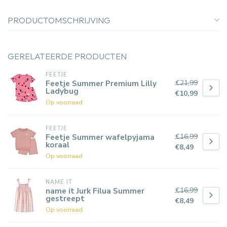
PRODUCTOMSCHRIJVING
GERELATEERDE PRODUCTEN
FEETJE
€21,99
Feetje Summer Premium Lilly
Ladybug
€10,99
Op voorraad
FEETJE
€16,99
Feetje Summer wafelpyjama
koraal
€8,49
Op voorraad
NAME IT
€16,99
name it Jurk Filua Summer
gestreept
€8,49
Op voorraad