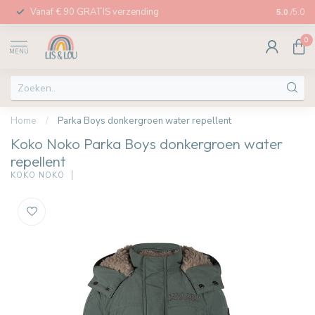
Vanaf € 90 GRATIS verzending
Afhalen in
5.0
/5.0
0
MENU
Home
/
Parka Boys donkergroen water repellent
Koko Noko Parka Boys donkergroen water
repellent
KOKO NOKO