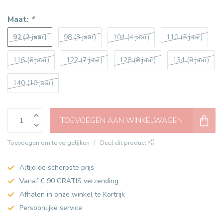
Maat:
*
92 (2 jaar)
98 (3 jaar)
104 (4 jaar)
110 (5 jaar)
116 (6 jaar)
122 (7 jaar)
128 (8 jaar)
134 (9 jaar)
140 (10 jaar)
TOEVOEGEN AAN WINKELWAGEN
Toevoegen om te vergelijken
Deel dit product
Altijd de scherpste prijs
Vanaf € 90 GRATIS verzending
Afhalen in onze winkel te Kortrijk
Persoonlijke service