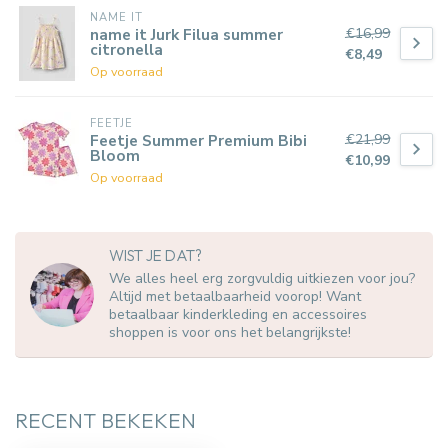
NAME IT
€16,99
name it Jurk Filua summer
citronella
€8,49
Op voorraad
FEETJE
€21,99
Feetje Summer Premium Bibi
Bloom
€10,99
Op voorraad
WIST JE DAT?
We alles heel erg zorgvuldig uitkiezen voor jou?
Altijd met betaalbaarheid voorop! Want
betaalbaar kinderkleding en accessoires
shoppen is voor ons het belangrijkste!
RECENT BEKEKEN