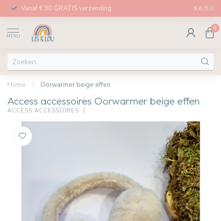
Vanaf € 90 GRATIS verzending
Afhalen in
5.0
/5.0
0
MENU
Home
/
Oorwarmer beige effen
Access accessoires Oorwarmer beige effen
ACCESS ACCESSOIRES