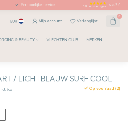
Persoonlijke service
5.0
/5.0
18
beoordelingen
0
Mijn account
Verlanglijst
EUR
ORGING & BEAUTY
VLECHTEN CLUB
MERKEN
RT / LICHTBLAUW SURF COOL
Op voorraad (2)
Incl. btw
t