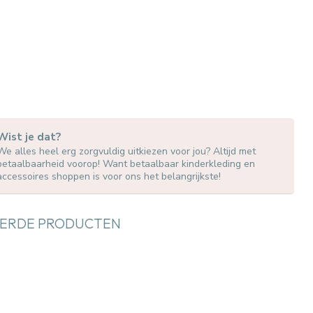
Wist je dat?
We alles heel erg zorgvuldig uitkiezen voor jou? Altijd met
betaalbaarheid voorop! Want betaalbaar kinderkleding en
accessoires shoppen is voor ons het belangrijkste!
ERDE PRODUCTEN