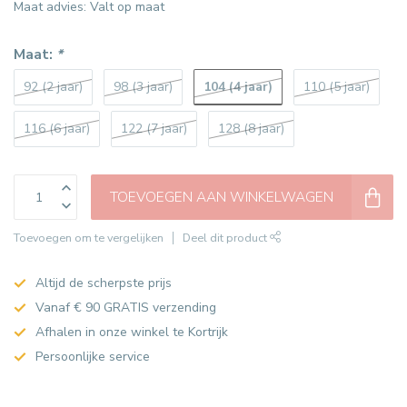
Maat advies: Valt op maat
Maat:
*
104 (4 jaar)
92 (2 jaar)
98 (3 jaar)
110 (5 jaar)
116 (6 jaar)
122 (7 jaar)
128 (8 jaar)
TOEVOEGEN AAN WINKELWAGEN
Toevoegen om te vergelijken
Deel dit product
Altijd de scherpste prijs
Vanaf € 90 GRATIS verzending
Afhalen in onze winkel te Kortrijk
Persoonlijke service