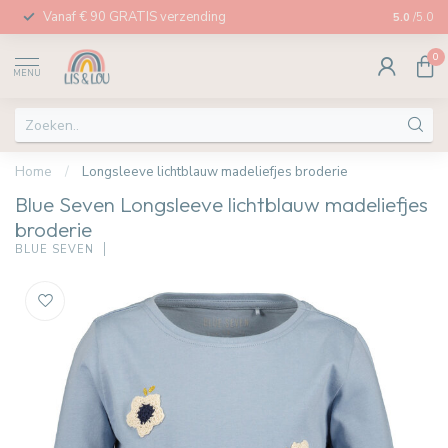
Vanaf € 90 GRATIS verzending
Afhalen in
5.0
/5.0
0
MENU
Home
/
Longsleeve lichtblauw madeliefjes broderie
Blue Seven Longsleeve lichtblauw madeliefjes
broderie
BLUE SEVEN