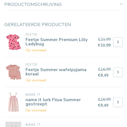
PRODUCTOMSCHRIJVING
GERELATEERDE PRODUCTEN
FEETJE
€21,99
Feetje Summer Premium Lilly
Ladybug
€10,99
Op voorraad
FEETJE
€16,99
Feetje Summer wafelpyjama
koraal
€8,49
Op voorraad
NAME IT
€16,99
name it Jurk Filua Summer
gestreept
€8,49
Op voorraad
NAME IT