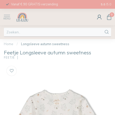
Vanaf € 90 GRATIS verzending
Afhalen in
5.0
/5.0
0
MENU
Home
/
Longsleeve autumn sweetness
Feetje Longsleeve autumn sweetness
FEETJE