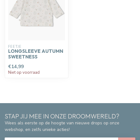
FEETJE
LONGSLEEVE AUTUMN
SWEETNESS
€14,99
Niet op voorraad
STAP JIJ MEE IN ONZE DROOMWERELD?
Wees als eerste op de hoogte van nieuwe drops op onze
webshop, en zelfs unieke acties!