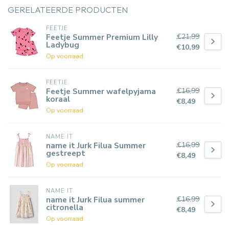
GERELATEERDE PRODUCTEN
FEETJE
€21,99
Feetje Summer Premium Lilly
Ladybug
€10,99
Op voorraad
FEETJE
€16,99
Feetje Summer wafelpyjama
koraal
€8,49
Op voorraad
NAME IT
€16,99
name it Jurk Filua Summer
gestreept
€8,49
Op voorraad
NAME IT
€16,99
name it Jurk Filua summer
citronella
€8,49
Op voorraad