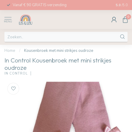
Vanaf € 90 GRATIS verzending
Afhalen in
5.0
/5.0
0
MENU
Home
/
Kousenbroek met mini strikjes oudroze
In Control Kousenbroek met mini strikjes
oudroze
IN CONTROL