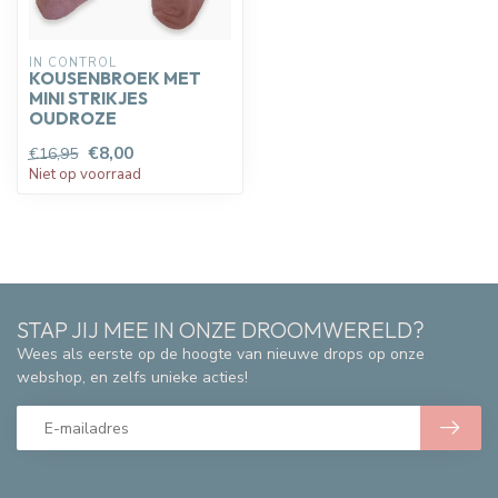
IN CONTROL
KOUSENBROEK MET
MINI STRIKJES
OUDROZE
€8,00
€16,95
Niet op voorraad
STAP JIJ MEE IN ONZE DROOMWERELD?
Wees als eerste op de hoogte van nieuwe drops op onze
webshop, en zelfs unieke acties!