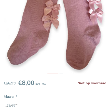
€8,00
€16,95
Niet op voorraad
Incl. btw
Maat:
*
62/68