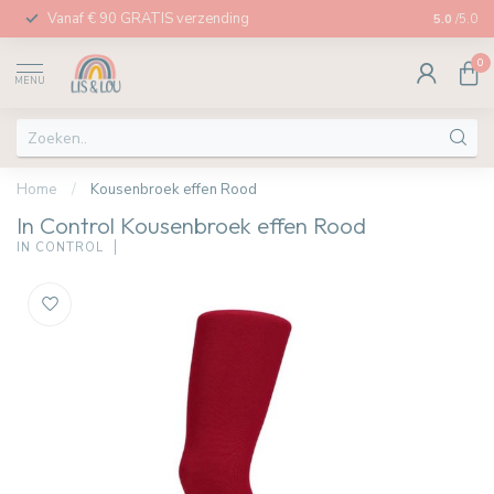
Vanaf € 90 GRATIS verzending
Afhalen in
5.0
/5.0
0
MENU
Home
/
Kousenbroek effen Rood
In Control Kousenbroek effen Rood
IN CONTROL