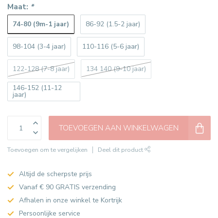
Maat:
*
74-80 (9m-1 jaar)
86-92 (1.5-2 jaar)
98-104 (3-4 jaar)
110-116 (5-6 jaar)
122-128 (7-8 jaar)
134 140 (9-10 jaar)
146-152 (11-12
jaar)
TOEVOEGEN AAN WINKELWAGEN
Toevoegen om te vergelijken
Deel dit product
Altijd de scherpste prijs
Vanaf € 90 GRATIS verzending
Afhalen in onze winkel te Kortrijk
Persoonlijke service