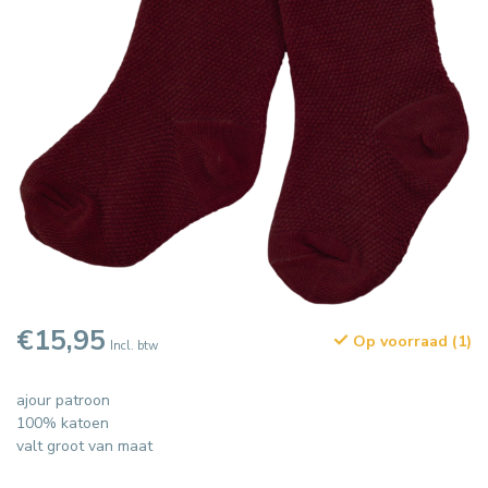
€15,95
Op voorraad (1)
Incl. btw
ajour patroon
100% katoen
valt groot van maat