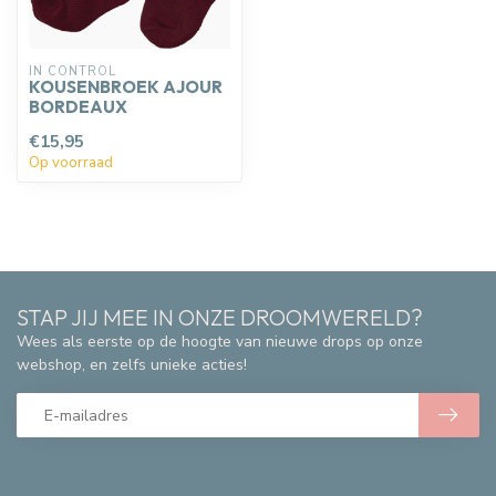
IN CONTROL
KOUSENBROEK AJOUR
BORDEAUX
€15,95
Op voorraad
STAP JIJ MEE IN ONZE DROOMWERELD?
Wees als eerste op de hoogte van nieuwe drops op onze
webshop, en zelfs unieke acties!