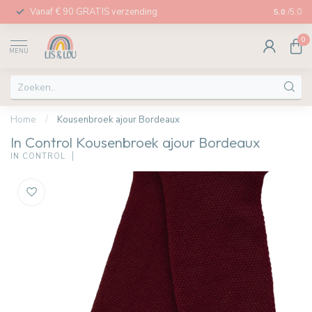
Vanaf € 90 GRATIS verzending
Afhalen in
5.0
/5.0
0
MENU
Home
/
Kousenbroek ajour Bordeaux
In Control Kousenbroek ajour Bordeaux
IN CONTROL