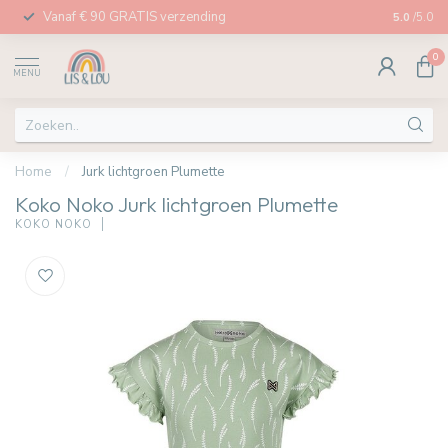
Vanaf € 90 GRATIS verzending
Afhalen in
5.0
/5.0
0
MENU
Home
/
Jurk lichtgroen Plumette
Koko Noko Jurk lichtgroen Plumette
KOKO NOKO