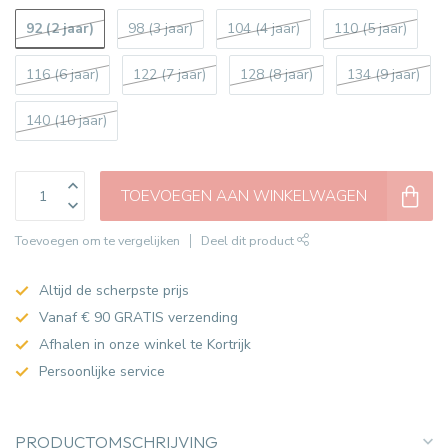
92 (2 jaar)
98 (3 jaar)
104 (4 jaar)
110 (5 jaar)
116 (6 jaar)
122 (7 jaar)
128 (8 jaar)
134 (9 jaar)
140 (10 jaar)
TOEVOEGEN AAN WINKELWAGEN
Toevoegen om te vergelijken
Deel dit product
Altijd de scherpste prijs
Vanaf € 90 GRATIS verzending
Afhalen in onze winkel te Kortrijk
Persoonlijke service
PRODUCTOMSCHRIJVING