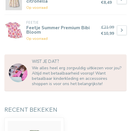
citronella
€8,49
Op voorraad
FEETJE
€21,99
Feetje Summer Premium Bibi
Bloom
€10,99
Op voorraad
WIST JE DAT?
We alles heel erg zorgvuldig uitkiezen voor jou?
Altijd met betaalbaarheid voorop! Want
betaalbaar kinderkleding en accessoires
shoppen is voor ons het belangrijkste!
RECENT BEKEKEN