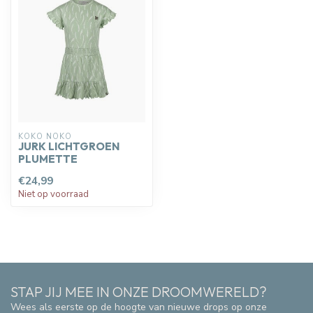
KOKO NOKO
JURK LICHTGROEN
PLUMETTE
€24,99
Niet op voorraad
STAP JIJ MEE IN ONZE DROOMWERELD?
Wees als eerste op de hoogte van nieuwe drops op onze