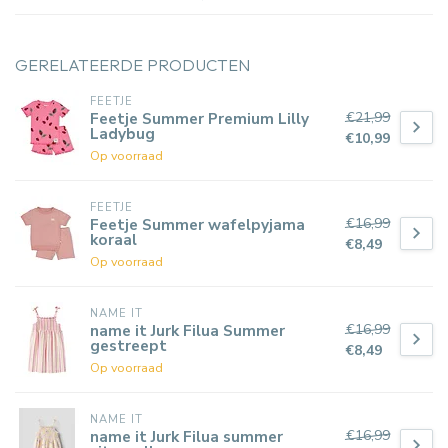
GERELATEERDE PRODUCTEN
FEETJE
€21,99
Feetje Summer Premium Lilly
Ladybug
€10,99
Op voorraad
FEETJE
€16,99
Feetje Summer wafelpyjama
koraal
€8,49
Op voorraad
NAME IT
€16,99
name it Jurk Filua Summer
gestreept
€8,49
Op voorraad
NAME IT
€16,99
name it Jurk Filua summer