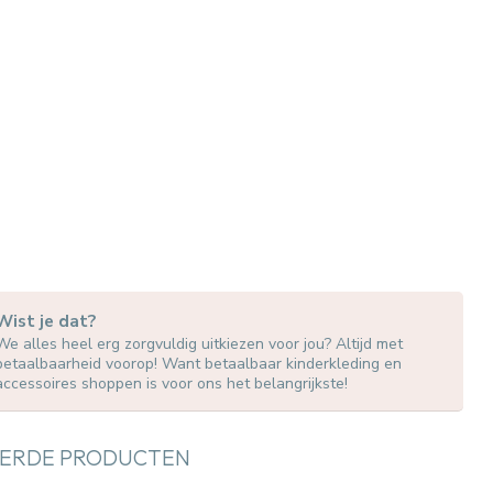
Wist je dat?
We alles heel erg zorgvuldig uitkiezen voor jou? Altijd met
betaalbaarheid voorop! Want betaalbaar kinderkleding en
accessoires shoppen is voor ons het belangrijkste!
ERDE PRODUCTEN