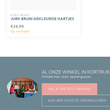
KOKO NOKO
JURK BRUIN GEKLEURDE HARTJES
€26,99
Op voorraad
AL ONZE WINKEL IN KORTRIJ
Ontdek hier onze openingsuren
WIL JE ONS IETS VRAGEN?
KLIK HIER VOOR DE OPENINGSUREN