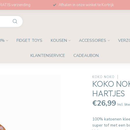
GRATIS verzending
Afhalen in onze winkel te Kortrijk
0%
FIDGET TOYS
KOUSEN
ACCESSOIRES
VERZ
KLANTENSERVICE
CADEAUBON.
KOKO NOKO
KOKO NOK
HARTJES
€26,99
Incl. bt
100% katoenen kleed
super tof met een b