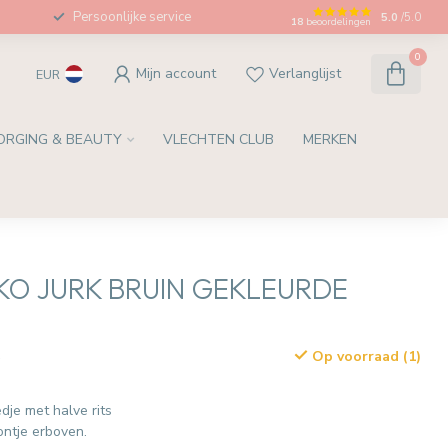
Persoonlijke service
5.0
/5.0
18
beoordelingen
0
Mijn account
Verlanglijst
EUR
ORGING & BEAUTY
VLECHTEN CLUB
MERKEN
O JURK BRUIN GEKLEURDE
Op voorraad (1)
w
je met halve rits
ontje erboven.