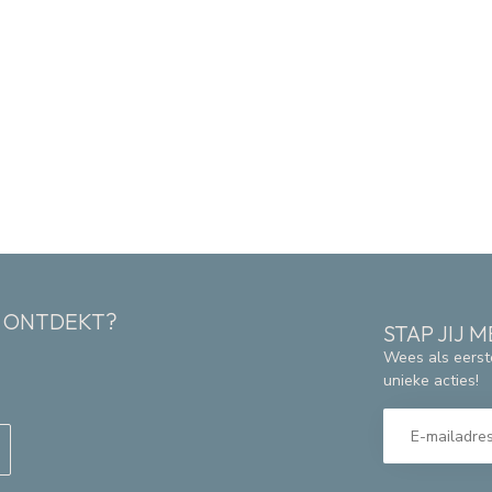
K ONTDEKT?
STAP JIJ
Wees als eerst
unieke acties!