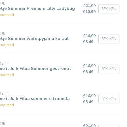
TJE
€21,99
etje Summer Premium Lilly Ladybug
BEKIJKEN
€10,99
voorraad
TJE
€16,99
etje Summer wafelpyjama koraal
BEKIJKEN
€8,49
voorraad
E IT
€16,99
e it Jurk Filua Summer gestreept
BEKIJKEN
€8,49
voorraad
E IT
€16,99
e it Jurk Filua summer citronella
BEKIJKEN
€8,49
voorraad
TJE
€21,99