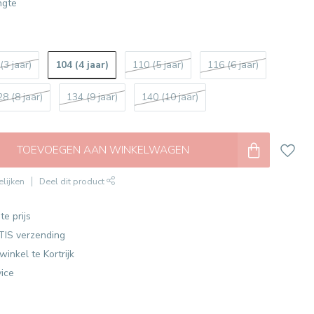
ngte
104 (4 jaar)
(3 jaar)
110 (5 jaar)
116 (6 jaar)
28 (8 jaar)
134 (9 jaar)
140 (10 jaar)
TOEVOEGEN AAN WINKELWAGEN
lijken
Deel dit product
te prijs
TIS verzending
winkel te Kortrijk
vice