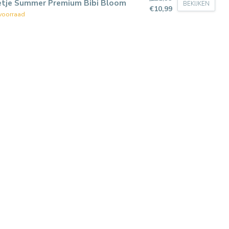
etje Summer Premium Bibi Bloom
BEKIJKEN
€10,99
voorraad