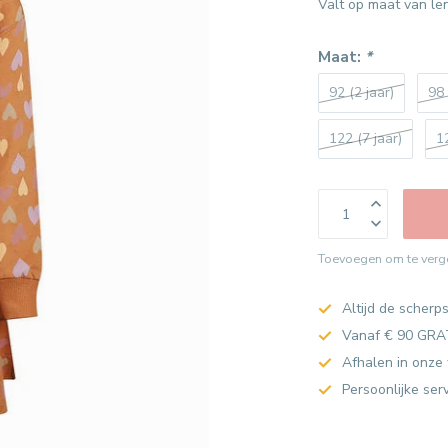
Valt op maat van le
Maat:
*
92 (2 jaar)
98 
122 (7 jaar)
1
Toevoegen om te verge
Altijd de scherps
Vanaf € 90 GRA
Afhalen in onze 
Persoonlijke ser