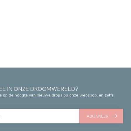
 MEE IN ONZE DROOMWERELD?
e op de hoogte van nieuwe drops op onze webshop, en zelfs
ABONNEER