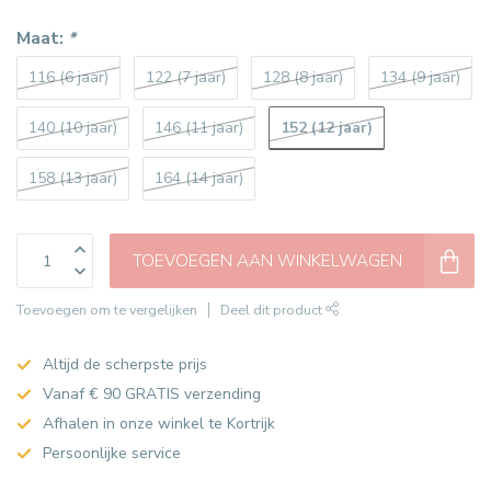
Maat:
*
116 (6 jaar)
122 (7 jaar)
128 (8 jaar)
134 (9 jaar)
152 (12 jaar)
140 (10 jaar)
146 (11 jaar)
158 (13 jaar)
164 (14 jaar)
TOEVOEGEN AAN WINKELWAGEN
Toevoegen om te vergelijken
Deel dit product
Altijd de scherpste prijs
Vanaf € 90 GRATIS verzending
Afhalen in onze winkel te Kortrijk
Persoonlijke service