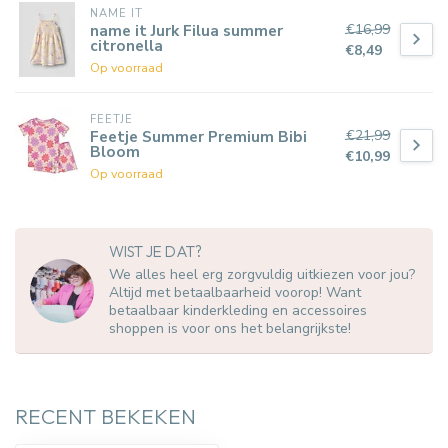
NAME IT
€16,99
name it Jurk Filua summer
citronella
€8,49
Op voorraad
FEETJE
€21,99
Feetje Summer Premium Bibi
Bloom
€10,99
Op voorraad
WIST JE DAT?
We alles heel erg zorgvuldig uitkiezen voor jou?
Altijd met betaalbaarheid voorop! Want
betaalbaar kinderkleding en accessoires
shoppen is voor ons het belangrijkste!
RECENT BEKEKEN