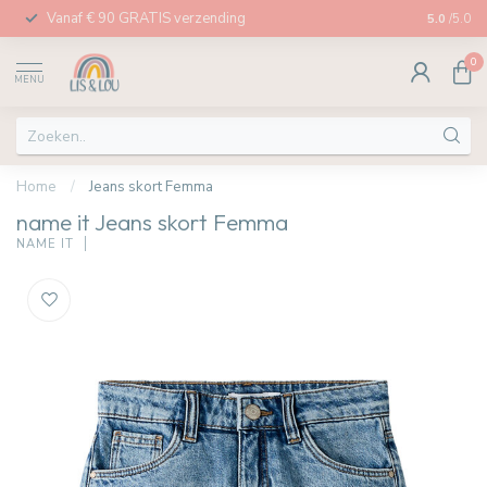
Vanaf € 90 GRATIS verzending
Afhalen in
5.0
/5.0
0
MENU
Home
/
Jeans skort Femma
name it Jeans skort Femma
NAME IT