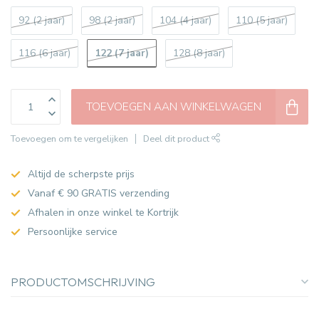
92 (2 jaar)
98 (2 jaar)
104 (4 jaar)
110 (5 jaar)
122 (7 jaar)
116 (6 jaar)
128 (8 jaar)
TOEVOEGEN AAN WINKELWAGEN
Toevoegen om te vergelijken
Deel dit product
Altijd de scherpste prijs
Vanaf € 90 GRATIS verzending
Afhalen in onze winkel te Kortrijk
Persoonlijke service
PRODUCTOMSCHRIJVING