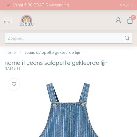
Vanaf € 90 GRATIS verzending
Afhalen in
5.0
/5.0
0
MENU
Home
/
Jeans salopette gekleurde lijn
name it Jeans salopette gekleurde lijn
NAME IT