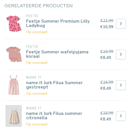
GERELATEERDE PRODUCTEN
FEETJE
€21,99
Feetje Summer Premium Lilly
Ladybug
€10,99
Op voorraad
FEETJE
€16,99
Feetje Summer wafelpyjama
koraal
€8,49
Op voorraad
NAME IT
€16,99
name it Jurk Filua Summer
gestreept
€8,49
Op voorraad
NAME IT
€16,99
name it Jurk Filua summer
citronella
€8,49
Op voorraad