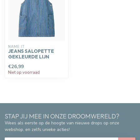
NAME IT
JEANS SALOPETTE
GEKLEURDE LIJN
€26,99
Niet op voorraad
STAP JIJ MEE IN ONZE DROOMWERELD?
Wees als eerste op de hoogte van nieuwe drops op onze
webshop, en zelfs unieke acties!