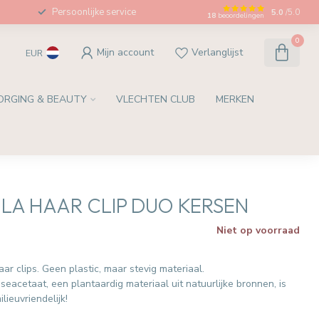
Persoonlijke service
5.0
/5.0
18
beoordelingen
0
Mijn account
Verlanglijst
EUR
ORGING & BEAUTY
VLECHTEN CLUB
MERKEN
A HAAR CLIP DUO KERSEN
Niet op voorraad
ar clips. Geen plastic, maar stevig materiaal.
eacetaat, een plantaardig materiaal uit natuurlijke bronnen, is
ilieuvriendelijk!