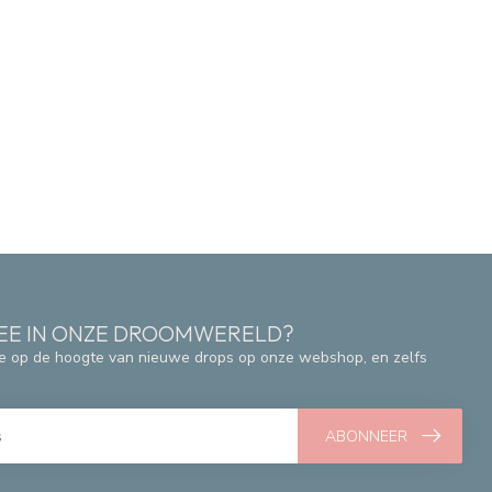
 MEE IN ONZE DROOMWERELD?
e op de hoogte van nieuwe drops op onze webshop, en zelfs
ABONNEER