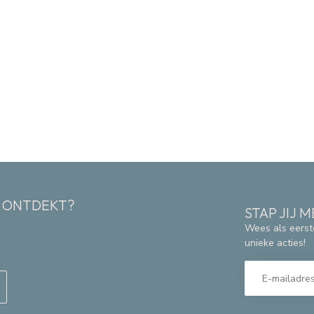
K ONTDEKT?
STAP JIJ
Wees als eerst
unieke acties!