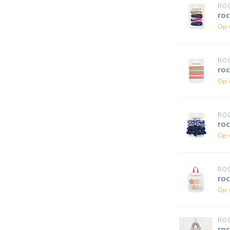
RO
roc
Op 
RO
roc
Op 
RO
roc
Op 
RO
roc
Op 
RO
ro