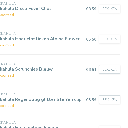
CKAHULA
kahula Disco Fever Clips
€8,59
BEKIJKEN
voorraad
CKAHULA
kahula Haar elastieken Alpine Flower
€5,50
BEKIJKEN
voorraad
CKAHULA
kahula Scrunchies Blauw
€8,51
BEKIJKEN
voorraad
CKAHULA
kahula Regenboog glitter Sterren clip
€8,59
BEKIJKEN
voorraad
CKAHULA
ckahula Haarspelden hanger