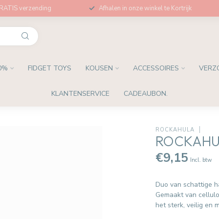
GRATIS verzending
Afhalen in onze winkel te Kortrijk
0%
FIDGET TOYS
KOUSEN
ACCESSOIRES
VERZ
KLANTENSERVICE
CADEAUBON.
ROCKAHULA
ROCKAHUL
€9,15
Incl. btw
Duo van schattige ha
Gemaakt van cellulos
het sterk, veilig en m