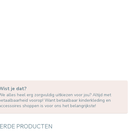
Wist je dat?
We alles heel erg zorgvuldig uitkiezen voor jou? Altijd met
betaalbaarheid voorop! Want betaalbaar kinderkleding en
accessoires shoppen is voor ons het belangrijkste!
ERDE PRODUCTEN