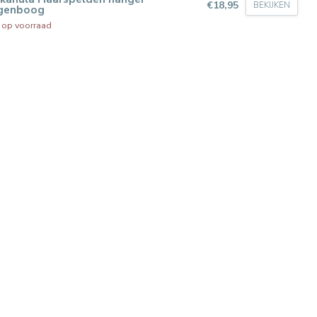
€18,95
BEKIJKEN
genboog
t op voorraad