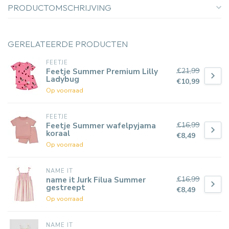
PRODUCTOMSCHRIJVING
GERELATEERDE PRODUCTEN
FEETJE
€21,99
Feetje Summer Premium Lilly
Ladybug
€10,99
Op voorraad
FEETJE
€16,99
Feetje Summer wafelpyjama
koraal
€8,49
Op voorraad
NAME IT
€16,99
name it Jurk Filua Summer
gestreept
€8,49
Op voorraad
NAME IT