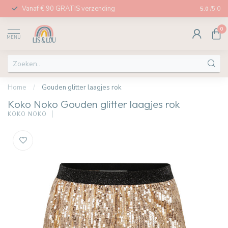
Vanaf € 90 GRATIS verzending
Afhalen in
5.0
/5.0
0
MENU
Home
/
Gouden glitter laagjes rok
Koko Noko Gouden glitter laagjes rok
KOKO NOKO