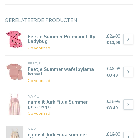
GERELATEERDE PRODUCTEN
FEETJE
€21,99
Feetje Summer Premium Lilly
Ladybug
€10,99
Op voorraad
FEETJE
€16,99
Feetje Summer wafelpyjama
koraal
€8,49
Op voorraad
NAME IT
€16,99
name it Jurk Filua Summer
gestreept
€8,49
Op voorraad
NAME IT
€16,99
name it Jurk Filua summer