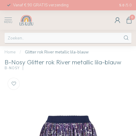
Vanaf € 90 GRATIS verzending
Afhalen in
5.0
/5.0
0
MENU
Home
/
Glitter rok River metallic lila-blauw
B-Nosy Glitter rok River metallic lila-blauw
B-NOSY