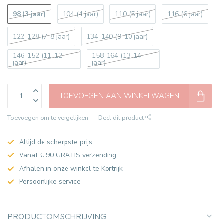
98 (3 jaar)
104 (4 jaar)
110 (5 jaar)
116 (6 jaar)
122-128 (7-8 jaar)
134-140 (9-10 jaar)
146-152 (11-12
158-164 (13-14
jaar)
jaar)
TOEVOEGEN AAN WINKELWAGEN
Toevoegen om te vergelijken
Deel dit product
Altijd de scherpste prijs
Vanaf € 90 GRATIS verzending
Afhalen in onze winkel te Kortrijk
Persoonlijke service
PRODUCTOMSCHRIJVING