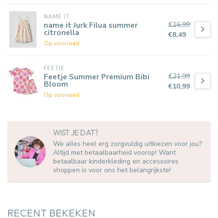
NAME IT
€16,99
name it Jurk Filua summer
citronella
€8,49
Op voorraad
FEETJE
€21,99
Feetje Summer Premium Bibi
Bloom
€10,99
Op voorraad
WIST JE DAT?
We alles heel erg zorgvuldig uitkiezen voor jou?
Altijd met betaalbaarheid voorop! Want
betaalbaar kinderkleding en accessoires
shoppen is voor ons het belangrijkste!
RECENT BEKEKEN