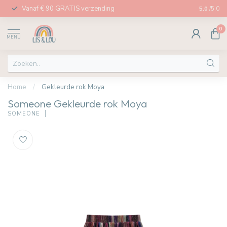
Vanaf € 90 GRATIS verzending
Afhalen in
5.0
/5.0
0
MENU
Home
/
Gekleurde rok Moya
Someone Gekleurde rok Moya
SOMEONE