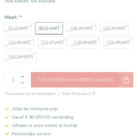
95% katoen, 5% elastane
Maat:
*
98 (3 jaar)
92 (2 jaar)
104 (4 jaar)
110 (5 jaar)
116 (6 jaar)
122 (7 jaar)
128 (8 jaar)
134 (9 jaar)
140 (10 jaar)
TOEVOEGEN AAN WINKELWAGEN
Toevoegen om te vergelijken
Deel dit product
Altijd de scherpste prijs
Vanaf € 90 GRATIS verzending
Afhalen in onze winkel te Kortrijk
Persoonlijke service