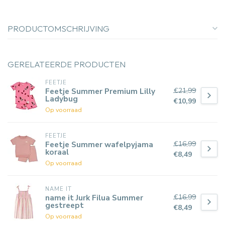
PRODUCTOMSCHRIJVING
GERELATEERDE PRODUCTEN
FEETJE
€21,99
Feetje Summer Premium Lilly
Ladybug
€10,99
Op voorraad
FEETJE
€16,99
Feetje Summer wafelpyjama
koraal
€8,49
Op voorraad
NAME IT
€16,99
name it Jurk Filua Summer
gestreept
€8,49
Op voorraad