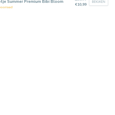
etje Summer Premium Bibi Bloom
BEKIJKEN
€10,99
voorraad