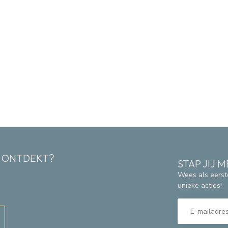
K ONTDEKT?
STAP JIJ
Wees als eerst
unieke acties!