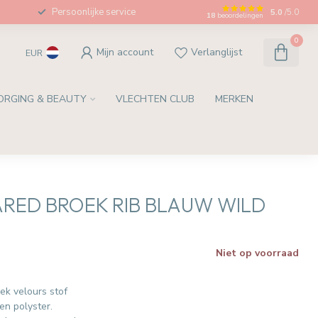
Persoonlijke service
5.0
/5.0
18
beoordelingen
0
Mijn account
Verlanglijst
EUR
ORGING & BEAUTY
VLECHTEN CLUB
MERKEN
ARED BROEK RIB BLAUW WILD
Niet op voorraad
w
ek velours stof
en polyster.