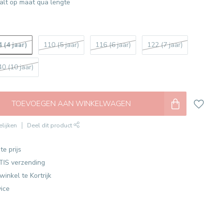
valt op maat qua lengte
 (4 jaar)
110 (5 jaar)
116 (6 jaar)
122 (7 jaar)
40 (10 jaar)
TOEVOEGEN AAN WINKELWAGEN
lijken
Deel dit product
te prijs
TIS verzending
winkel te Kortrijk
vice