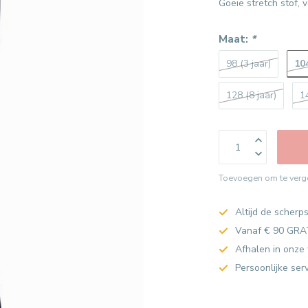
Goeie stretch stof, 
Maat:
*
104
98 (3 jaar)
128 (8 jaar)
1
Toevoegen om te verge
Altijd de scherps
Vanaf € 90 GRA
Afhalen in onze 
Persoonlijke ser