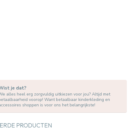
Wist je dat?
We alles heel erg zorgvuldig uitkiezen voor jou? Altijd met
betaalbaarheid voorop! Want betaalbaar kinderkleding en
accessoires shoppen is voor ons het belangrijkste!
ERDE PRODUCTEN