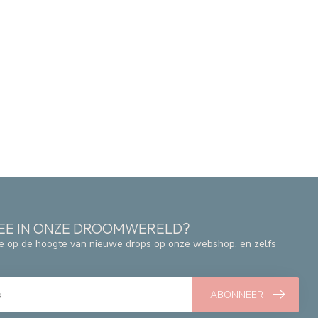
 MEE IN ONZE DROOMWERELD?
e op de hoogte van nieuwe drops op onze webshop, en zelfs
ABONNEER