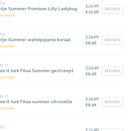
TJE
€21,99
etje Summer Premium Lilly Ladybug
BEKIJKEN
€10,99
voorraad
TJE
€16,99
etje Summer wafelpyjama koraal
BEKIJKEN
€8,49
voorraad
E IT
€16,99
e it Jurk Filua Summer gestreept
BEKIJKEN
€8,49
voorraad
E IT
€16,99
e it Jurk Filua summer citronella
BEKIJKEN
€8,49
voorraad
TJE
€21,99