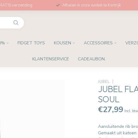
GRATIS verzending
Afhalen in onze winkel te Kortrijk
0%
FIDGET TOYS
KOUSEN
ACCESSOIRES
VERZ
KLANTENSERVICE
CADEAUBON.
JUBEL
JUBEL FL
SOUL
€27,99
Incl. bt
Aansluitende rib bro
Gemaakt uit katoen 