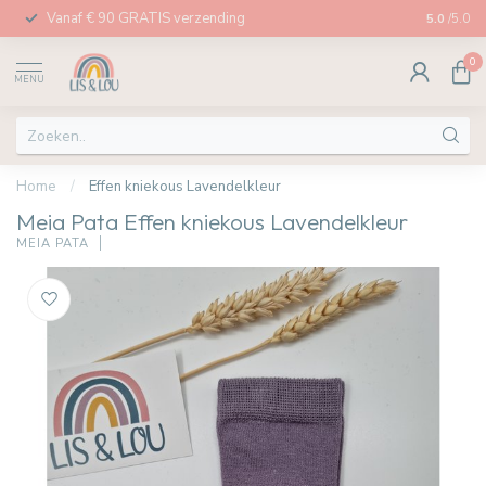
Vanaf € 90 GRATIS verzending
Afhalen in
5.0
/5.0
0
MENU
Home
/
Effen kniekous Lavendelkleur
Meia Pata Effen kniekous Lavendelkleur
MEIA PATA