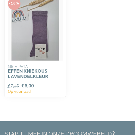
-16%
MEIA PATA
EFFEN KNIEKOUS
LAVENDELKLEUR
€6,00
€7,15
Op voorraad
STAP JIJ MEE IN ONZE DROOMWERELD?