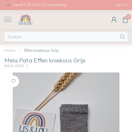
Vanaf € 90 GRATIS verzending
Afhalen in
5.0
/5.0
0
MENU
Home
/
Effen kniekous Grijs
Meia Pata Effen kniekous Grijs
MEIA PATA