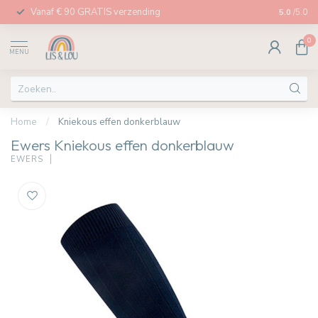
Vanaf € 90 GRATIS verzending
Afhalen in
5.0
/5.0
0
MENU
Home
/
Kniekous effen donkerblauw
Ewers Kniekous effen donkerblauw
EWERS